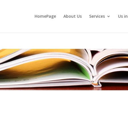
HomePage
About Us
Services
Us i