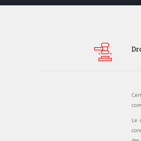
Dr
Cer
comm
Le 
conc
des 