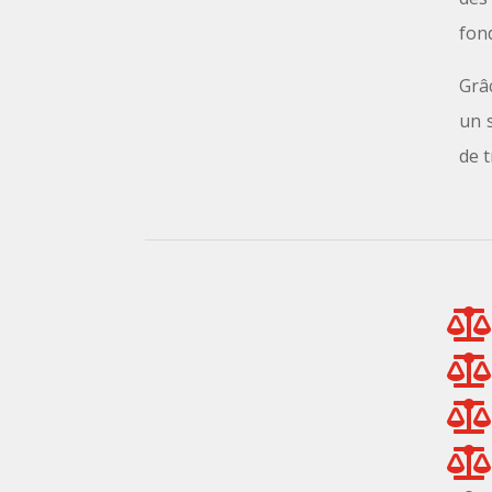
fond
Grâc
un s
de t



