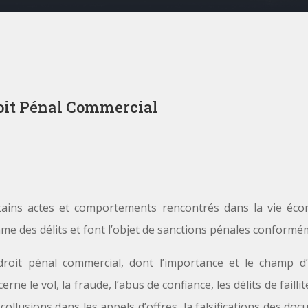
oit Pénal Commercial
tains actes et comportements rencontrés dans la vie éc
e des délits et font l’objet de sanctions pénales conformém
droit pénal commercial, dont l’importance et le champ d’
erne le vol, la fraude, l’abus de confiance, les délits de fail
collusions dans les appels d’offres, la falsifications des d