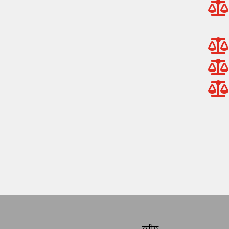



