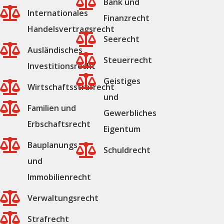

Bank und

Internationales
Finanzrecht
Handelsvertragsrecht

Seerecht

Ausländisches

Steuerrecht
Investitionsrecht

Geistiges

Wirtschaftsstrafrecht
und

Familien und
Gewerbliches
Erbschaftsrecht
Eigentum

Bauplanungs

Schuldrecht
und
Immobilienrecht

Verwaltungsrecht

Strafrecht